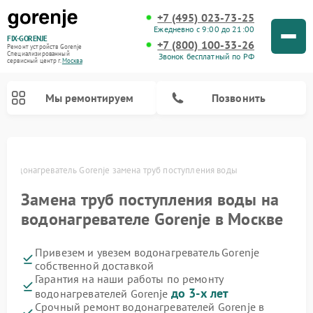
+7 (495) 023-73-25
Ежедневно с 9:00 до 21:00
FIX-GORENJE
+7 (800) 100-33-26
Ремонт устройств Gorenje
Специализированный
Звонок бесплатный по РФ
cервисный центр г.
Москва
Мы ремонтируем
Позвонить
е
Водонагреватель Gorenje замена труб поступления воды
Замена труб поступления воды на
водонагревателе Gorenje в Москве
Привезем и увезем водонагреватель Gorenje
собственной доставкой
Гарантия на наши работы по ремонту
Ремонт варочных панелей Gorenje
Ремонт посудомоечных машин Gorenje
Ремонт микроволновых печей Gorenje
Ремонт стиральных машин Gorenje
Ремонт духовых шкафов Gorenje
Ремонт парогенераторов Gorenje
до 3-х лет
водонагревателей Gorenje
Срочный ремонт водонагревателей Gorenje в