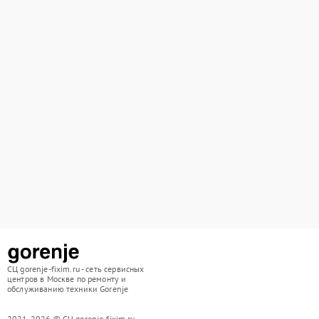
СЦ gorenje-fixim.ru - сеть сервисных
центров в Москве по ремонту и
обслуживанию техники Gorenje
2021-2026 © СЦ gorenje-fixim.ru