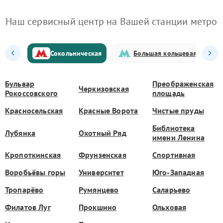
Наш сервисный центр на Вашей станции метро
Сокольническая
Большая кольцевая
Бульвар
Преображенская
Черкизовская
Рокоссовского
площадь
Красносельская
Красные Ворота
Чистые пруды
Библиотека
Лубянка
Охотный Ряд
имени Ленина
Кропоткинская
Фрунзенская
Спортивная
Воробьёвы горы
Университет
Юго-Западная
Тропарёво
Румянцево
Саларьево
Филатов Луг
Прокшино
Ольховая