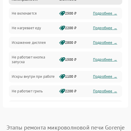
Дверца и корпус
Не включается
2500 ₽
Подробнее →
Механика и внутренние элементы
Не нагревает еду
2200 ₽
Подробнее →
Механические повреждения
Искажение дисплея
2800 ₽
Подробнее →
Питание и запуск
Не работает кнопка
Нагрев и приготовление
1500 ₽
Подробнее →
запуска
Программное обеспечение
Искры внутри при работе
1100 ₽
Подробнее →
Не работает гриль
2200 ₽
Подробнее →
Перегрев или отключение
2400 ₽
Подробнее →
во время работы
Появление запаха гари
2400 ₽
Подробнее →
Этапы ремонта микроволновой печи Gorenje