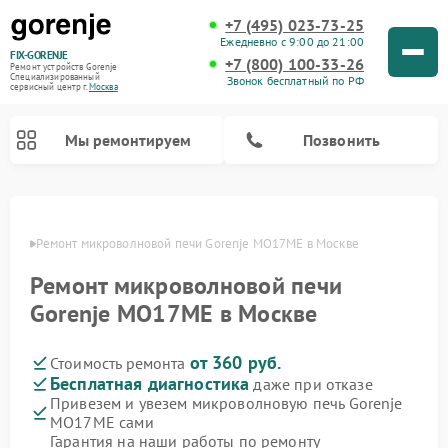
+7 (495) 023-73-25
Ежедневно с 9:00 до 21:00
FIX-GORENJE
+7 (800) 100-33-26
Ремонт устройств Gorenje
Специализированный
Звонок бесплатный по РФ
cервисный центр г.
Москва
Мы ремонтируем
Позвонить
оскве
Ремонт микроволновой печи Gorenje MO17ME в Москве
Ремонт микроволновой печи
Gorenje MO17ME в Москве
от 360 руб.
Стоимость ремонта
Бесплатная диагностика
даже при отказе
Привезем и увезем микроволновую печь Gorenje
Ремонт варочных панелей Gorenje
Ремонт посудомоечных машин Gorenje
Ремонт стиральных машин Gorenje
Ремонт духовых шкафов Gorenje
Ремонт водонагревателей Gorenje
Ремонт парогенераторов Gorenje
MO17ME сами
Гарантия на наши работы по ремонту