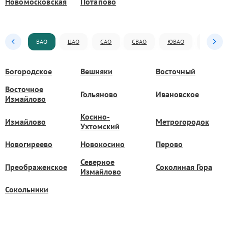
Новомосковская
Потапово
ВАО
ЦАО
САО
СВАО
ЮВАО
ЮАО
Богородское
Вешняки
Восточный
Восточное
Гольяново
Ивановское
Измайлово
Косино-
Измайлово
Метрогородок
Ухтомский
Новогиреево
Новокосино
Перово
Северное
Преображенское
Соколиная Гора
Измайлово
Сокольники