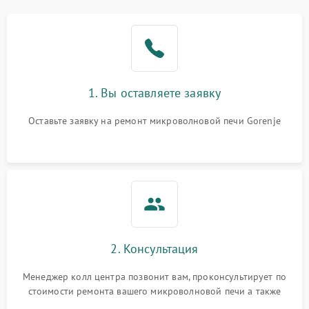
Проблемы с вентилятором
2000 ₽
Подробнее →
Поломка системы
2200 ₽
Подробнее →
охлаждения
1. Вы оставляете заявку
Не работают сенсорные
2400 ₽
Подробнее →
кнопки
Оставьте заявку на ремонт микроволновой печи Gorenje
Не горит подсветка
2000 ₽
Подробнее →
Сломался трансформатор
1000 ₽
Подробнее →
2. Консультация
Менеджер колл центра позвонит вам, проконсультирует по
стоимости ремонта вашего микроволновой печи а также
ответит на все ваши вопросы.