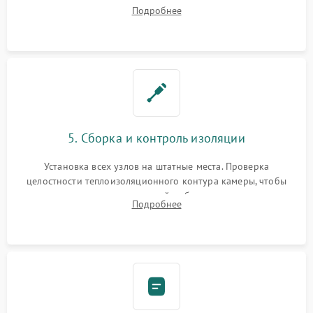
ремонт электронного модуля управления, замена
Подробнее
выгоревших реле, восстановление контактов и замена
уплотнителя.
5. Сборка и контроль изоляции
Установка всех узлов на штатные места. Проверка
целостности теплоизоляционного контура камеры, чтобы
исключить перегрев кухонной мебели и потерю тепла.
Подробнее
Надежная фиксация клемм и сборка корпуса шкафа.