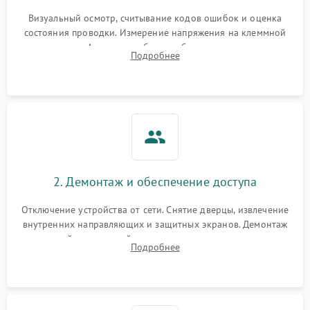
Визуальный осмотр, считывание кодов ошибок и оценка
состояния проводки. Измерение напряжения на клеммной
колодке. Анализ жалоб на проблемы с нагревом,
Подробнее
конвекцией, панелью управления или блокировкой дверцы.
2. Демонтаж и обеспечение доступа
Отключение устройства от сети. Снятие дверцы, извлечение
внутренних направляющих и защитных экранов. Демонтаж
задней или верхней панели для прямого доступа к
Подробнее
нагревательным элементам, плате и вентиляторам.