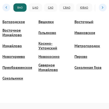
ВАО
ЦАО
САО
СВАО
ЮВАО
ЮАО
Богородское
Вешняки
Восточный
Восточное
Гольяново
Ивановское
Измайлово
Косино-
Измайлово
Метрогородок
Ухтомский
Новогиреево
Новокосино
Перово
Северное
Преображенское
Соколиная Гора
Измайлово
Сокольники