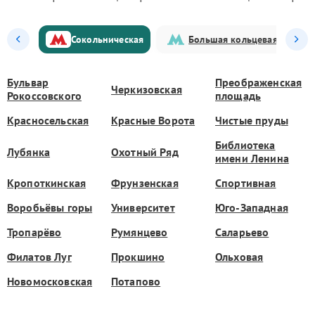
Сокольническая
Большая кольцевая
Бульвар
Преображенская
Черкизовская
Рокоссовского
площадь
Красносельская
Красные Ворота
Чистые пруды
Библиотека
Лубянка
Охотный Ряд
имени Ленина
Кропоткинская
Фрунзенская
Спортивная
Воробьёвы горы
Университет
Юго-Западная
Тропарёво
Румянцево
Саларьево
Филатов Луг
Прокшино
Ольховая
Новомосковская
Потапово