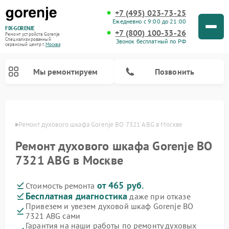
+7 (495) 023-73-25
Ежедневно с 9:00 до 21:00
FIX-GORENJE
+7 (800) 100-33-26
Ремонт устройств Gorenje
Специализированный
Звонок бесплатный по РФ
cервисный центр г.
Москва
Мы ремонтируем
Позвонить
оскве
Ремонт духового шкафа Gorenje BO 7321 ABG в Москве
Ремонт духового шкафа Gorenje BO
7321 ABG в Москве
от 465 руб.
Стоимость ремонта
Бесплатная диагностика
даже при отказе
Привезем и увезем духовой шкаф Gorenje BO
Ремонт варочных панелей Gorenje
Ремонт водонагревателей Gorenje
Ремонт микроволновых печей Gorenje
Ремонт стиральных машин Gorenje
Ремонт посудомоечных машин Gorenje
Ремонт парогенераторов Gorenje
7321 ABG сами
Гарантия на наши работы по ремонту духовых